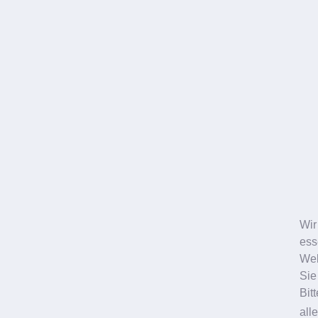
Standorte
Zahnarzt Ludwigshafen
Bismarckstrasse 27
Berliner Platz 1
BASF Medical Center
Zahnarzt Frankenthal
Zahnarzt Worms
News
Karriere
Kontakt
Formulare
Kontaktformular
Wir
Online-Terminbuchung
ess
Anmeldebogen
Web
Broschüren
Sie
Service
Bit
Impressum
all