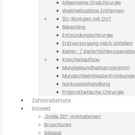
Allgemeine Oralchirurgie
Weisheitszähne Entfernen
3D-Röntgen mit DVT
Bleaching
Entzündungschirurgie
Erstversorgung nach Unfällen
Kiefer- / Kieferhöhlenoperati
Knochenaufbau
Mundgesundheitsprogramm
Mundschleimhauterkrankunge
Narkosebehandlung
Präprothetische Chirurgie
Zahnimplantate
Infowelt
„Smile 3D“-Animationen
Broschüren
Glossar