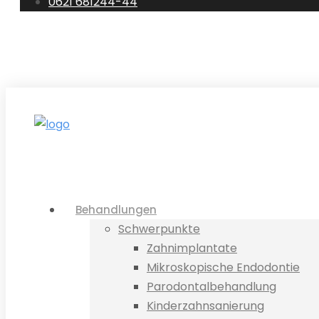
0621 681244-44
0621 681244-44
E-Mail
Standorte
Te
Behandlungen
Schwerpunkte
Zahnimplantate
Mikroskopische Endodontie
Parodontalbehandlung
Kinderzahnsanierung