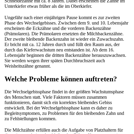
Schneidezähne mit ca. 8 Jahren. Dabei erscheinen die Zähne im
Unterkiefer etwas früher als die im Oberkiefer.
Ungefähr nach einer einjährigen Pause kommt es zur zweiten
Phase des Wechselgebisses. Zwischen dem 9. und 10. Lebensjahr
erscheinen die Eckzähne und die vorderen Backenzähne
(Prämolaren). Die Prämolaren ersetzten die Milchbackenzähne.
Der zweite bleibende Backenzahn ist wieder ein Zuwachszahn.
Er bricht mit ca. 12 Jahren durch und füllt den Raum aus, der
durch das Kieferwachstum neu entstanden ist. Ab dem 16.
Lebensjahr beginnen die dritten Backenzähne herauszuwachsen.
Sie werden wegen ihrer späten Durchbruchszeit auch
Weisheitszähne genannt.
Welche Probleme können auftreten?
Die Wechselgebissphase findet in der größten Wachstumsphase
des Menschen statt. Viele Faktoren müssen zusammen
funktionieren, damit sich ein korrektes bleibendes Gebiss
entwickelt. Bei der Wechselgebissphase kann es daher zu
Begleitsymptomen, zu Problemen für den bleibenden Zahn und
zu Fehlstellungen kommen.
Die Milchzähne erfüllen auch die Aufgabe von Platzhaltern für