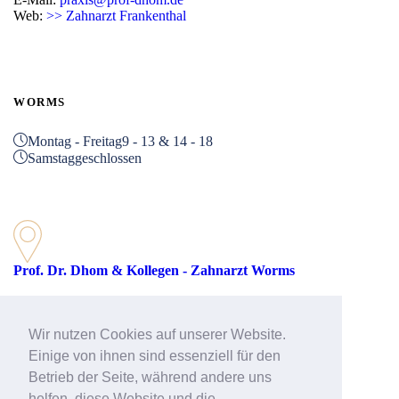
Web:
>> Zahnarzt Frankenthal
WORMS
Montag - Freitag
9 - 13 & 14 - 18
Samstag
geschlossen
Prof. Dr. Dhom & Kollegen - Zahnarzt Worms
Rathenaustraße 27
67547 Worms
Wir nutzen Cookies auf unserer Website.
Telefon: 06241 39512-51
Einige von ihnen sind essenziell für den
Betrieb der Seite, während andere uns
helfen, diese Website und die