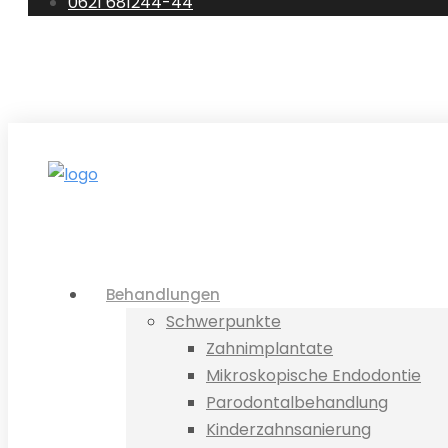
0621 681244-44
0621 681244-44
E-Mail
Standorte
Te
Behandlungen
Schwerpunkte
Zahnimplantate
Mikroskopische Endodontie
Parodontalbehandlung
Kinderzahnsanierung