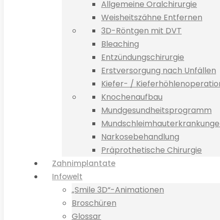
Allgemeine Oralchirurgie
Weisheitszähne Entfernen
3D-Röntgen mit DVT
Bleaching
Entzündungschirurgie
Erstversorgung nach Unfällen
Kiefer- / Kieferhöhlenoperati
Knochenaufbau
Mundgesundheitsprogramm
Mundschleimhauterkrankunge
Narkosebehandlung
Präprothetische Chirurgie
Zahnimplantate
Infowelt
„Smile 3D“-Animationen
Broschüren
Glossar