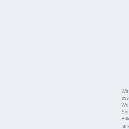
Standorte
Zahnarzt Ludwigshafen
Bismarckstrasse 27
Berliner Platz 1
BASF Medical Center
Zahnarzt Frankenthal
Zahnarzt Worms
News
Karriere
Kontakt
Formulare
Kontaktformular
Wir
Online-Terminbuchung
ess
Anmeldebogen
Web
Broschüren
Sie
Service
Bit
Impressum
all