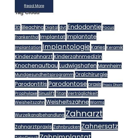
Read More
Tag Cloud
Endodontie
Bleaching
3D
Digital
dvt
Focus
Implantate
Implantat
Frankenthal
Implantologie
Karies
Implantation
Keramik
Kinderzahnarzt
Kinderzahnmedizin
Knochenaufbau
Ludwigshafen
Mannheim
Oralchirurgie
Mundgesundheitsprogramm
Parodontose
Parodontitis
praxis
Praxis Dhom
Prophylaxe
Sinuslift
Titan
Verträglichkeit
Weisheitszähne
Weisheitszahn
Worms
Zahnarzt
Wurzelkanalbehandlung
Zahnersatz
Zahnarztpraxis
Zahnbrücken
Zahnimplantat
Zahnfleisch