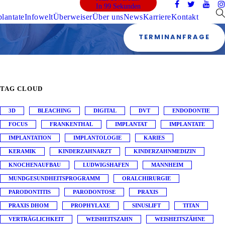
In 99 Sekunden
lantate
Infowelt
Überweiser
Über uns
News
Karriere
Kontakt
TERMINANFRAGE
TAG CLOUD
3D
BLEACHING
DIGITAL
DVT
ENDODONTIE
FOCUS
FRANKENTHAL
IMPLANTAT
IMPLANTATE
IMPLANTATION
IMPLANTOLOGIE
KARIES
KERAMIK
KINDERZAHNARZT
KINDERZAHNMEDIZIN
KNOCHENAUFBAU
LUDWIGSHAFEN
MANNHEIM
MUNDGESUNDHEITSPROGRAMM
ORALCHIRURGIE
PARODONTITIS
PARODONTOSE
PRAXIS
PRAXIS DHOM
PROPHYLAXE
SINUSLIFT
TITAN
VERTRÄGLICHKEIT
WEISHEITSZAHN
WEISHEITSZÄHNE