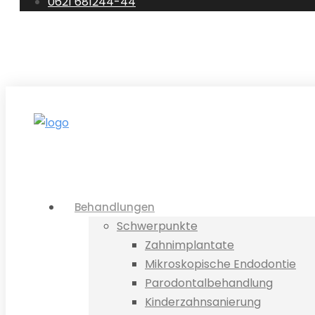
0621 681244-44
0621 681244-44
E-Mail
Standorte
Te
Behandlungen
Schwerpunkte
Zahnimplantate
Mikroskopische Endodontie
Parodontalbehandlung
Kinderzahnsanierung