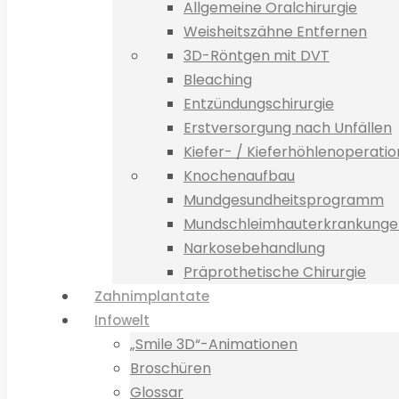
Allgemeine Oralchirurgie
Weisheitszähne Entfernen
3D-Röntgen mit DVT
Bleaching
Entzündungschirurgie
Erstversorgung nach Unfällen
Kiefer- / Kieferhöhlenoperati
Knochenaufbau
Mundgesundheitsprogramm
Mundschleimhauterkrankunge
Narkosebehandlung
Präprothetische Chirurgie
Zahnimplantate
Infowelt
„Smile 3D“-Animationen
Broschüren
Glossar