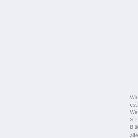
Standorte
Zahnarzt Ludwigshafen
Bismarckstrasse 27
Berliner Platz 1
BASF Medical Center
Zahnarzt Frankenthal
Zahnarzt Worms
News
Karriere
Kontakt
Formulare
Kontaktformular
Wir
Online-Terminbuchung
ess
Anmeldebogen
Web
Broschüren
Sie
Service
Bit
Impressum
all