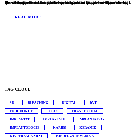
Eine Karieserkrankung muss vom Zahnarzt behandelt werden, damit sie nicht weiter fortschreitet und der Zahn erhalten bleibt. Der Zahnarzt muss die kariöse Erkrankung vollständig entfernen. Das entstandene Loch muss versorgt werden, damit die Kaufähigkeit erhalten bleibt. Kompositfüllungen werden häufig verwendet, um ein solches Loch dauerhaft zu schließen. Sie sind gut verträglich und unauffällig, da sie an die...
READ MORE
TAG CLOUD
3D
BLEACHING
DIGITAL
DVT
ENDODONTIE
FOCUS
FRANKENTHAL
IMPLANTAT
IMPLANTATE
IMPLANTATION
IMPLANTOLOGIE
KARIES
KERAMIK
KINDERZAHNARZT
KINDERZAHNMEDIZIN