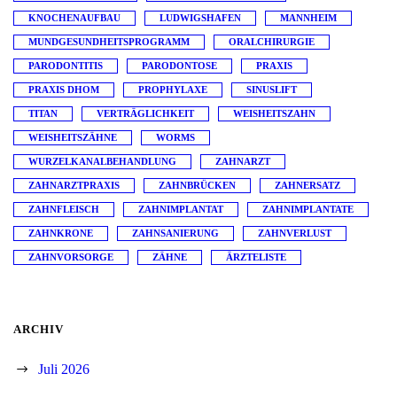
KNOCHENAUFBAU
LUDWIGSHAFEN
MANNHEIM
MUNDGESUNDHEITSPROGRAMM
ORALCHIRURGIE
PARODONTITIS
PARODONTOSE
PRAXIS
PRAXIS DHOM
PROPHYLAXE
SINUSLIFT
TITAN
VERTRÄGLICHKEIT
WEISHEITSZAHN
WEISHEITSZÄHNE
WORMS
WURZELKANALBEHANDLUNG
ZAHNARZT
ZAHNARZTPRAXIS
ZAHNBRÜCKEN
ZAHNERSATZ
ZAHNFLEISCH
ZAHNIMPLANTAT
ZAHNIMPLANTATE
ZAHNKRONE
ZAHNSANIERUNG
ZAHNVERLUST
ZAHNVORSORGE
ZÄHNE
ÄRZTELISTE
ARCHIV
Juli 2026