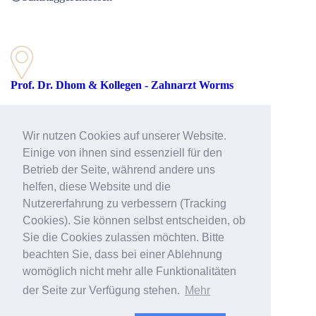
Prof. Dr. Dhom & Kollegen - Zahnarzt Worms
Rathenaustraße 27
67547 Worms
Wir nutzen Cookies auf unserer Website.
Telefon: 06241 39512-51
Einige von ihnen sind essenziell für den
Betrieb der Seite, während andere uns
helfen, diese Website und die
E-Mail:
worms@prof-dhom.de
Nutzererfahrung zu verbessern (Tracking
Web:
>> Zahnarzt Worms
Cookies). Sie können selbst entscheiden, ob
Sie die Cookies zulassen möchten. Bitte
beachten Sie, dass bei einer Ablehnung
womöglich nicht mehr alle Funktionalitäten
der Seite zur Verfügung stehen.
Mehr