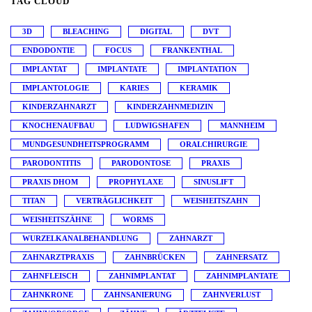
TAG CLOUD
3D
BLEACHING
DIGITAL
DVT
ENDODONTIE
FOCUS
FRANKENTHAL
IMPLANTAT
IMPLANTATE
IMPLANTATION
IMPLANTOLOGIE
KARIES
KERAMIK
KINDERZAHNARZT
KINDERZAHNMEDIZIN
KNOCHENAUFBAU
LUDWIGSHAFEN
MANNHEIM
MUNDGESUNDHEITSPROGRAMM
ORALCHIRURGIE
PARODONTITIS
PARODONTOSE
PRAXIS
PRAXIS DHOM
PROPHYLAXE
SINUSLIFT
TITAN
VERTRÄGLICHKEIT
WEISHEITSZAHN
WEISHEITSZÄHNE
WORMS
WURZELKANALBEHANDLUNG
ZAHNARZT
ZAHNARZTPRAXIS
ZAHNBRÜCKEN
ZAHNERSATZ
ZAHNFLEISCH
ZAHNIMPLANTAT
ZAHNIMPLANTATE
ZAHNKRONE
ZAHNSANIERUNG
ZAHNVERLUST