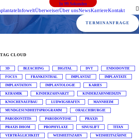
In 99 Sekunden
plantate
Infowelt
Überweiser
Über uns
News
Karriere
Kontakt
TERMINANFRAGE
TAG CLOUD
3D
BLEACHING
DIGITAL
DVT
ENDODONTIE
FOCUS
FRANKENTHAL
IMPLANTAT
IMPLANTATE
IMPLANTATION
IMPLANTOLOGIE
KARIES
KERAMIK
KINDERZAHNARZT
KINDERZAHNMEDIZIN
KNOCHENAUFBAU
LUDWIGSHAFEN
MANNHEIM
MUNDGESUNDHEITSPROGRAMM
ORALCHIRURGIE
PARODONTITIS
PARODONTOSE
PRAXIS
PRAXIS DHOM
PROPHYLAXE
SINUSLIFT
TITAN
VERTRÄGLICHKEIT
WEISHEITSZAHN
WEISHEITSZÄHNE