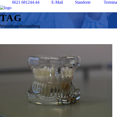
0621 681244-44
E-Mail
Standorte
Termina
TAG
Wurzelkanalbehandlung