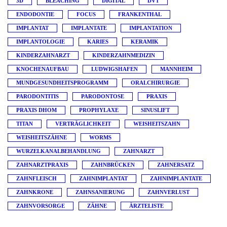
3D
BLEACHING
DIGITAL
DVT
ENDODONTIE
FOCUS
FRANKENTHAL
IMPLANTAT
IMPLANTATE
IMPLANTATION
IMPLANTOLOGIE
KARIES
KERAMIK
KINDERZAHNARZT
KINDERZAHNMEDIZIN
KNOCHENAUFBAU
LUDWIGSHAFEN
MANNHEIM
MUNDGESUNDHEITSPROGRAMM
ORALCHIRURGIE
PARODONTITIS
PARODONTOSE
PRAXIS
PRAXIS DHOM
PROPHYLAXE
SINUSLIFT
TITAN
VERTRÄGLICHKEIT
WEISHEITSZAHN
WEISHEITSZÄHNE
WORMS
WURZELKANALBEHANDLUNG
ZAHNARZT
ZAHNARZTPRAXIS
ZAHNBRÜCKEN
ZAHNERSATZ
ZAHNFLEISCH
ZAHNIMPLANTAT
ZAHNIMPLANTATE
ZAHNKRONE
ZAHNSANIERUNG
ZAHNVERLUST
ZAHNVORSORGE
ZÄHNE
ÄRZTELISTE