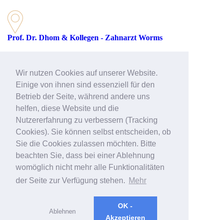
Prof. Dr. Dhom & Kollegen - Zahnarzt Worms
Rathenaustraße 27
67547 Worms
Wir nutzen Cookies auf unserer Website.
Telefon: 06241 39512-51
Einige von ihnen sind essenziell für den
Betrieb der Seite, während andere uns
helfen, diese Website und die
E-Mail:
worms@prof-dhom.de
Nutzererfahrung zu verbessern (Tracking
Web:
>> Zahnarzt Worms
Cookies). Sie können selbst entscheiden, ob
Sie die Cookies zulassen möchten. Bitte
beachten Sie, dass bei einer Ablehnung
womöglich nicht mehr alle Funktionalitäten
der Seite zur Verfügung stehen.
Mehr
OK -
Ablehnen
Akzeptieren