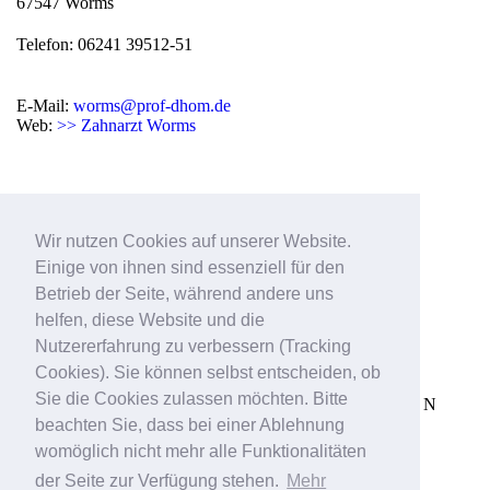
67547 Worms
Telefon: 06241 39512-51
E-Mail:
worms@prof-dhom.de
Web:
>> Zahnarzt Worms
Wir nutzen Cookies auf unserer Website.
Einige von ihnen sind essenziell für den
Betrieb der Seite, während andere uns
helfen, diese Website und die
Nutzererfahrung zu verbessern (Tracking
Cookies). Sie können selbst entscheiden, ob
|
DATENSCHUTZ
|
IMPRESSUM
|
Sie die Cookies zulassen möchten. Bitte
©
2026 PROF. DR. DHOM & KOLLEGEN
beachten Sie, dass bei einer Ablehnung
womöglich nicht mehr alle Funktionalitäten
der Seite zur Verfügung stehen.
Mehr