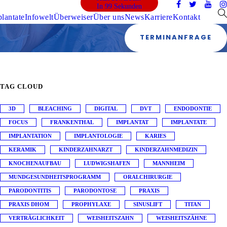
In 99 Sekunden
lantate
Infowelt
Überweiser
Über uns
News
Karriere
Kontakt
TERMINANFRAGE
TAG CLOUD
3D
BLEACHING
DIGITAL
DVT
ENDODONTIE
FOCUS
FRANKENTHAL
IMPLANTAT
IMPLANTATE
IMPLANTATION
IMPLANTOLOGIE
KARIES
KERAMIK
KINDERZAHNARZT
KINDERZAHNMEDIZIN
KNOCHENAUFBAU
LUDWIGSHAFEN
MANNHEIM
MUNDGESUNDHEITSPROGRAMM
ORALCHIRURGIE
PARODONTITIS
PARODONTOSE
PRAXIS
PRAXIS DHOM
PROPHYLAXE
SINUSLIFT
TITAN
VERTRÄGLICHKEIT
WEISHEITSZAHN
WEISHEITSZÄHNE