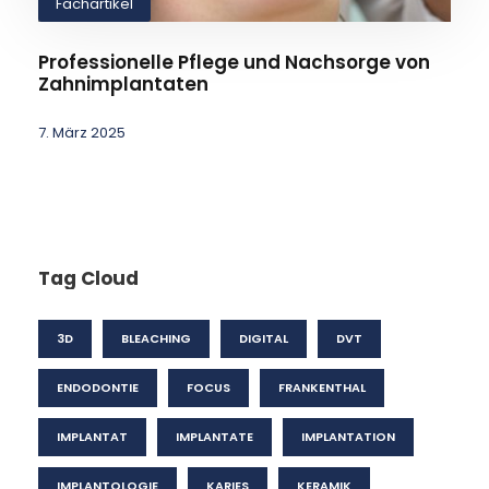
Fachartikel
Professionelle Pflege und Nachsorge von
Zahnimplantaten
7. März 2025
Tag Cloud
3D
BLEACHING
DIGITAL
DVT
ENDODONTIE
FOCUS
FRANKENTHAL
IMPLANTAT
IMPLANTATE
IMPLANTATION
IMPLANTOLOGIE
KARIES
KERAMIK