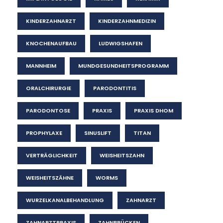
KINDERZAHNARZT
KINDERZAHNMEDIZIN
KNOCHENAUFBAU
LUDWIGSHAFEN
MANNHEIM
MUNDGESUNDHEITSPROGRAMM
ORALCHIRURGIE
PARODONTITIS
PARODONTOSE
PRAXIS
PRAXIS DHOM
PROPHYLAXE
SINUSLIFT
TITAN
VERTRÄGLICHKEIT
WEISHEITSZAHN
WEISHEITSZÄHNE
WORMS
WURZELKANALBEHANDLUNG
ZAHNARZT
ZAHNARZTPRAXIS
ZAHNBRÜCKEN