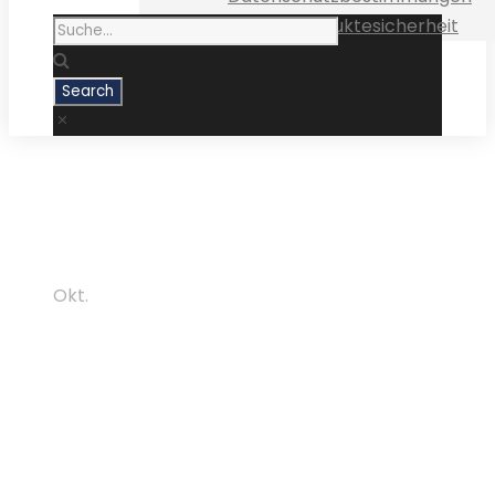
Medizinproduktesicherheit
25
Okt.
Oktober 2011 – Prof. Dr.
Günter Dhom erneut im
„Focus“
Presse/News