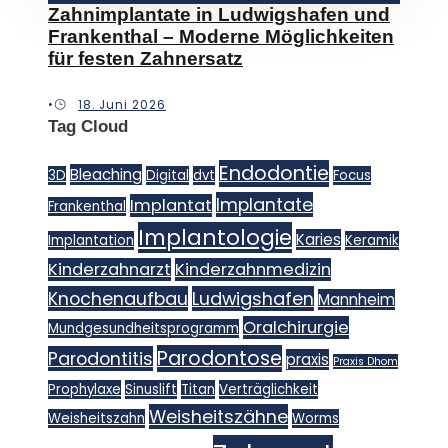
Zahnimplantate in Ludwigshafen und
Frankenthal – Moderne Möglichkeiten
für festen Zahnersatz
•
18. Juni 2026
Tag Cloud
Endodontie
Bleaching
3D
Digital
dvt
Focus
Implantate
Implantat
Frankenthal
Implantologie
Karies
Implantation
Keramik
Kinderzahnarzt
Kinderzahnmedizin
Knochenaufbau
Ludwigshafen
Mannheim
Oralchirurgie
Mundgesundheitsprogramm
Parodontose
Parodontitis
praxis
Praxis Dhom
Prophylaxe
Sinuslift
Titan
Verträglichkeit
Weisheitszähne
Weisheitszahn
Worms