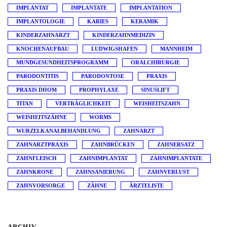
IMPLANTAT
IMPLANTATE
IMPLANTATION
IMPLANTOLOGIE
KARIES
KERAMIK
KINDERZAHNARZT
KINDERZAHNMEDIZIN
KNOCHENAUFBAU
LUDWIGSHAFEN
MANNHEIM
MUNDGESUNDHEITSPROGRAMM
ORALCHIRURGIE
PARODONTITIS
PARODONTOSE
PRAXIS
PRAXIS DHOM
PROPHYLAXE
SINUSLIFT
TITAN
VERTRÄGLICHKEIT
WEISHEITSZAHN
WEISHEITSZÄHNE
WORMS
WURZELKANALBEHANDLUNG
ZAHNARZT
ZAHNARZTPRAXIS
ZAHNBRÜCKEN
ZAHNERSATZ
ZAHNFLEISCH
ZAHNIMPLANTAT
ZAHNIMPLANTATE
ZAHNKRONE
ZAHNSANIERUNG
ZAHNVERLUST
ZAHNVORSORGE
ZÄHNE
ÄRZTELISTE
ARCHIV