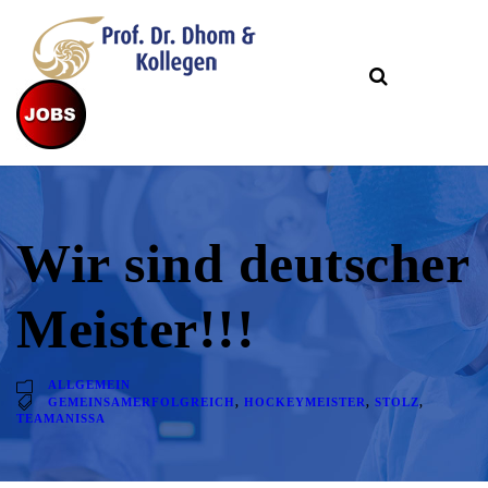
Wir sind deutscher
Meister!!!
ALLGEMEIN
GEMEINSAMERFOLGREICH
,
HOCKEYMEISTER
,
STOLZ
,
TEAMANISSA