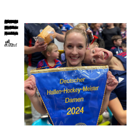
Natürlich nicht wir alle, aber unsere liebe Kollegin Anissa Korth! 🎉 Wir identifizieren uns mit ihr und sind unglaublich stolz darauf, unserer fantastischen Zahnärztin Anissa Korth zu ihrem beeindruckenden Erfolg zu gratulieren – sie ist mit ihrer Mannschaft Deutscher Hallen-Hockey Meister 2024 geworden! 🏑🥇
Anissa beweist einmal mehr, dass sie mit Strebsamkeit, Konsequenz und das Beste herausholen zu wollen nicht nur in der Zahnarztpraxis sehr gute Ergebnisse erzielt, sondern auch auf dem Hockeyfeld absolute Spitzenleistungen und Titel erreicht.
Wenn auch Sie von Anissas Fachkenntnissen profitieren möchten oder einfach nur ihre beeindruckenden sportlichen Erfolge feiern wollen, vereinbaren Sie noch heute einen Termin in unserer Praxis!
Aufrufe:
72