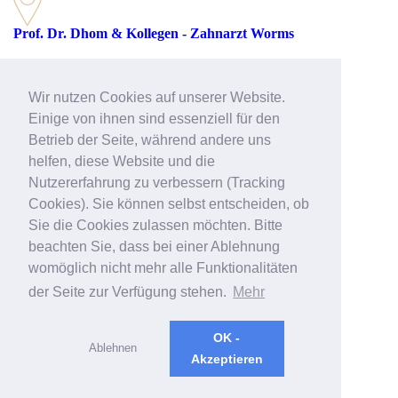
Prof. Dr. Dhom & Kollegen - Zahnarzt Worms
Rathenaustraße 27
67547 Worms
Wir nutzen Cookies auf unserer Website.
Telefon: 06241 39512-51
Einige von ihnen sind essenziell für den
Betrieb der Seite, während andere uns
helfen, diese Website und die
E-Mail:
worms@prof-dhom.de
Web:
>> Zahnarzt Worms
Nutzererfahrung zu verbessern (Tracking
Cookies). Sie können selbst entscheiden, ob
Sie die Cookies zulassen möchten. Bitte
beachten Sie, dass bei einer Ablehnung
womöglich nicht mehr alle Funktionalitäten
der Seite zur Verfügung stehen.
Mehr
OK -
Ablehnen
Akzeptieren
|
DATENSCHUTZ
|
IMPRESSUM
|