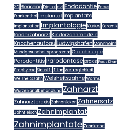
Endodontie
Bleaching
3D
Digital
dvt
Focus
Implantate
Implantat
Frankenthal
Implantologie
Karies
Implantation
Keramik
Kinderzahnarzt
Kinderzahnmedizin
Knochenaufbau
Ludwigshafen
Mannheim
Oralchirurgie
Mundgesundheitsprogramm
Parodontose
Parodontitis
praxis
Praxis Dhom
Prophylaxe
Sinuslift
Titan
Verträglichkeit
Weisheitszähne
Weisheitszahn
Worms
Zahnarzt
Wurzelkanalbehandlung
Zahnersatz
Zahnarztpraxis
Zahnbrücken
Zahnimplantat
Zahnfleisch
Zahnimplantate
Zahnkrone