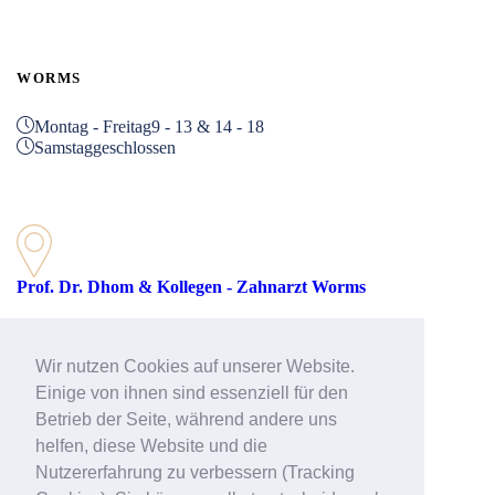
WORMS
Montag - Freitag
9 - 13 & 14 - 18
Samstag
geschlossen
Prof. Dr. Dhom & Kollegen - Zahnarzt Worms
Rathenaustraße 27
67547 Worms
Wir nutzen Cookies auf unserer Website.
Telefon: 06241 39512-51
Einige von ihnen sind essenziell für den
Betrieb der Seite, während andere uns
helfen, diese Website und die
E-Mail:
worms@prof-dhom.de
Web:
>> Zahnarzt Worms
Nutzererfahrung zu verbessern (Tracking