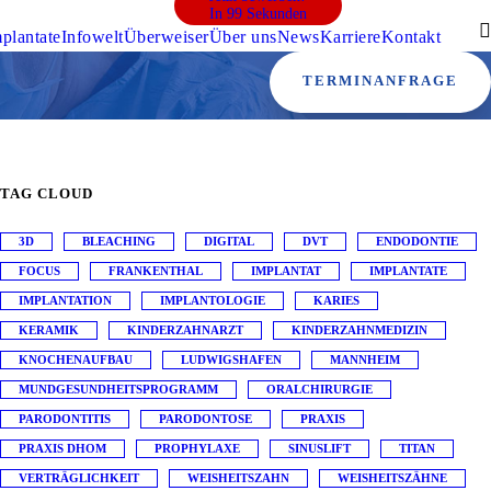
In 99 Sekunden
plantate
Infowelt
Überweiser
Über uns
News
Karriere
Kontakt
TERMINANFRAGE
TAG CLOUD
3D
BLEACHING
DIGITAL
DVT
ENDODONTIE
FOCUS
FRANKENTHAL
IMPLANTAT
IMPLANTATE
IMPLANTATION
IMPLANTOLOGIE
KARIES
KERAMIK
KINDERZAHNARZT
KINDERZAHNMEDIZIN
KNOCHENAUFBAU
LUDWIGSHAFEN
MANNHEIM
MUNDGESUNDHEITSPROGRAMM
ORALCHIRURGIE
PARODONTITIS
PARODONTOSE
PRAXIS
PRAXIS DHOM
PROPHYLAXE
SINUSLIFT
TITAN
VERTRÄGLICHKEIT
WEISHEITSZAHN
WEISHEITSZÄHNE